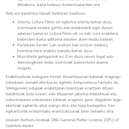
ditzakezu, baita helburu komertzialarekin ere.
Beti ere baldintza hauek betetzen badituzu:
Aitortu: Lotura Films-en egiletza aitortu behar duzu,
lizentziara esteka gehitu eta aldaketarik egin duzun
adierazi baina ez Lotura Films-ek zu edo zure erabilera
babesten duela aditzera ematen duen modu batean.
Partekatu berdin: Lan eratorri bat sortzen baduzu
lizentzia bera erabiliz banatu behar duzu.
Murrizketa gehigarririk ez: Ezin duzu neurri legal edo
teknologikoen bidez lizentziak baimentzen duena
mugatu.
Erabiltzaileak webgune honen titulartasunari kalteak eragingo
lizkiokeen zeinahi ekintza ez egiteko konpromisoa hartuko du.
Webguneko edukiak erabiltzean lizentziak ezartzen dituen
baldintzak bete ezean, edo titularren jabetza intelektual eta
industrialaren eskubideei kalteak eraginez gero, dagokien lege-
ekintzak egikaritu ahal izango dira, eta hala badagokio, hori
egikaritzetik eratorritako erantzukizunak bete beharko dira.
Jolasen iturburu-kodeak
GNU General Public License (GPL) v3
lizentzia dauka.