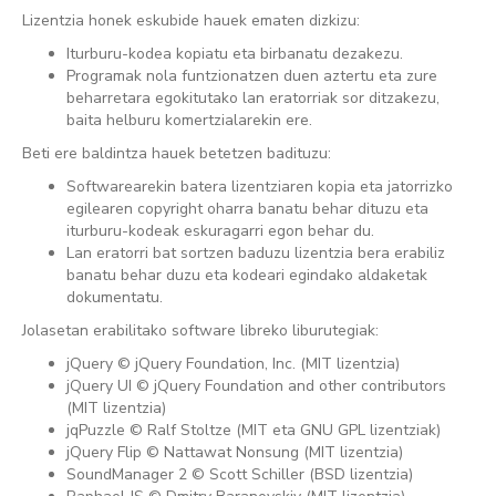
Lizentzia honek eskubide hauek ematen dizkizu:
Iturburu-kodea kopiatu eta birbanatu dezakezu.
Programak nola funtzionatzen duen aztertu eta zure
beharretara egokitutako lan eratorriak sor ditzakezu,
baita helburu komertzialarekin ere.
Beti ere baldintza hauek betetzen badituzu:
Softwarearekin batera lizentziaren kopia eta jatorrizko
egilearen copyright oharra banatu behar dituzu eta
iturburu-kodeak eskuragarri egon behar du.
Lan eratorri bat sortzen baduzu lizentzia bera erabiliz
banatu behar duzu eta kodeari egindako aldaketak
dokumentatu.
Jolasetan erabilitako software libreko liburutegiak:
jQuery
© jQuery Foundation, Inc. (
MIT lizentzia
)
jQuery UI
© jQuery Foundation and other contributors
(
MIT lizentzia
)
jqPuzzle
© Ralf Stoltze (
MIT
eta
GNU GPL
lizentziak)
jQuery Flip
© Nattawat Nonsung (
MIT lizentzia
)
SoundManager 2
© Scott Schiller (
BSD lizentzia
)