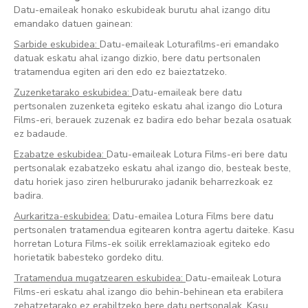
Datu-emaileak honako eskubideak burutu ahal izango ditu
emandako datuen gainean:
Sarbide eskubidea:
Datu-emaileak Loturafilms-eri emandako
datuak eskatu ahal izango dizkio, bere datu pertsonalen
tratamendua egiten ari den edo ez baieztatzeko.
Zuzenketarako eskubidea:
Datu-emaileak bere datu
pertsonalen zuzenketa egiteko eskatu ahal izango dio Lotura
Films-eri, berauek zuzenak ez badira edo behar bezala osatuak
ez badaude.
Ezabatze eskubidea:
Datu-emaileak Lotura Films-eri bere datu
pertsonalak ezabatzeko eskatu ahal izango dio, besteak beste,
datu horiek jaso ziren helbururako jadanik beharrezkoak ez
badira.
Aurkaritza-eskubidea:
Datu-emailea Lotura Films bere datu
pertsonalen tratamendua egitearen kontra agertu daiteke. Kasu
horretan Lotura Films-ek soilik erreklamazioak egiteko edo
horietatik babesteko gordeko ditu.
Tratamendua mugatzearen eskubidea:
Datu-emaileak Lotura
Films-eri eskatu ahal izango dio behin-behinean eta erabilera
zehatzetarako ez erabiltzeko bere datu pertsonalak. Kasu