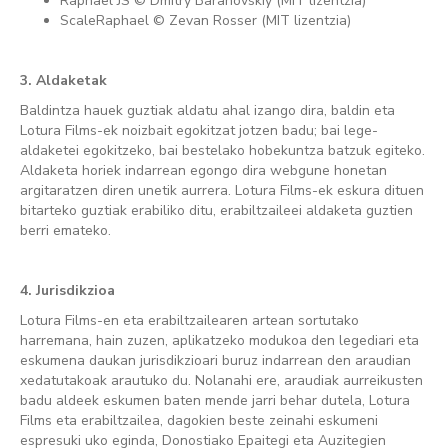
Raphael JS
© Dmitry Baranovskiy (
MIT
lizentzia)
ScaleRaphael
© Zevan Rosser (
MIT lizentzia
)
3. Aldaketak
Baldintza hauek guztiak aldatu ahal izango dira, baldin eta
Lotura Films-ek noizbait egokitzat jotzen badu; bai lege-
aldaketei egokitzeko, bai bestelako hobekuntza batzuk egiteko.
Aldaketa horiek indarrean egongo dira webgune honetan
argitaratzen diren unetik aurrera. Lotura Films-ek eskura dituen
bitarteko guztiak erabiliko ditu, erabiltzaileei aldaketa guztien
berri emateko.
4. Jurisdikzioa
Lotura Films-en eta erabiltzailearen artean sortutako
harremana, hain zuzen, aplikatzeko modukoa den legediari eta
eskumena daukan jurisdikzioari buruz indarrean den araudian
xedatutakoak arautuko du. Nolanahi ere, araudiak aurreikusten
badu aldeek eskumen baten mende jarri behar dutela, Lotura
Films eta erabiltzailea, dagokien beste zeinahi eskumeni
espresuki uko eginda, Donostiako Epaitegi eta Auzitegien