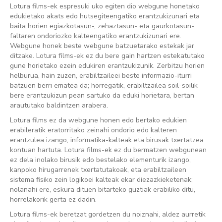
Lotura films-ek espresuki uko egiten dio webgune honetako
edukietako akats edo hutsegiteengatiko erantzukizunari eta
baita horien egiazkotasun-, zehaztasun- eta gaurkotasun-
faltaren ondoriozko kalteengatiko erantzukizunari ere.
Webgune honek beste webgune batzuetarako estekak jar
ditzake. Lotura films-ek ez du bere gain hartzen estekatutako
gune horietako ezein edukiren erantzukizunik. Zerbitzu horien
helburua, hain zuzen, erabiltzaileei beste informazio-iturri
batzuen berri ematea da; horregatik, erabiltzailea soil-soilik
bere erantzukizun pean sartuko da eduki horietara, bertan
araututako baldintzen arabera.
Lotura films ez da webgune honen edo bertako edukien
erabileratik eratorritako zeinahi ondorio edo kalteren
erantzulea izango, informatika-kalteak eta birusak txertatzea
kontuan hartuta. Lotura films-ek ez du bermatzen webgunean
ez dela inolako birusik edo bestelako elementurik izango,
kanpoko hirugarrenek txertatutakoak, eta erabiltzaileen
sistema fisiko zein logikoei kalteak ekar diezazkieketenak;
nolanahi ere, eskura dituen bitarteko guztiak erabiliko ditu,
horrelakorik gerta ez dadin.
Lotura films-ek beretzat gordetzen du noiznahi, aldez aurretik