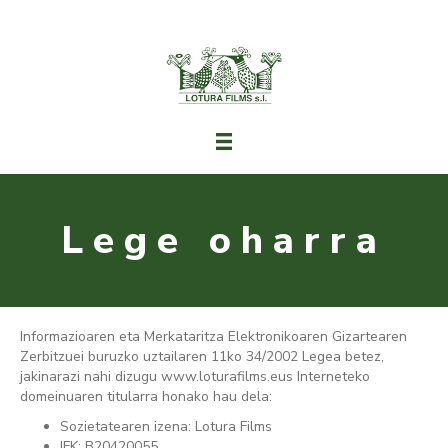
Lege oharra
Informazioaren eta Merkataritza Elektronikoaren Gizartearen
Zerbitzuei buruzko uztailaren 11ko 34/2002 Legea betez,
jakinarazi nahi dizugu www.loturafilms.eus Interneteko
domeinuaren titularra honako hau dela:
Sozietatearen izena: Lotura Films
IFK: B20420055