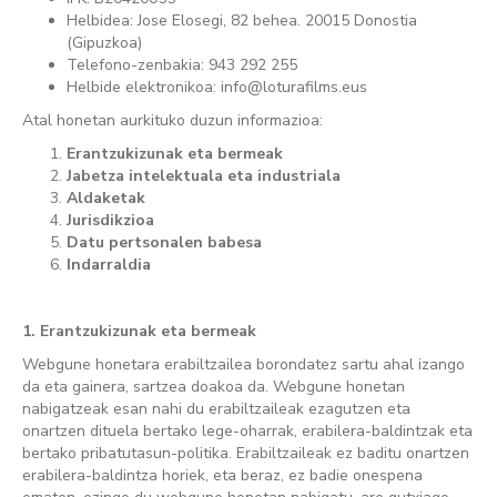
Helbidea: Jose Elosegi, 82 behea. 20015 Donostia
(Gipuzkoa)
Telefono-zenbakia: 943 292 255
Helbide elektronikoa: info@loturafilms.eus
Atal honetan aurkituko duzun informazioa:
Erantzukizunak eta bermeak
Jabetza intelektuala eta industriala
Aldaketak
Jurisdikzioa
Datu pertsonalen babesa
Indarraldia
1. Erantzukizunak eta bermeak
Webgune honetara erabiltzailea borondatez sartu ahal izango
da eta gainera, sartzea doakoa da. Webgune honetan
nabigatzeak esan nahi du erabiltzaileak ezagutzen eta
onartzen dituela bertako lege-oharrak, erabilera-baldintzak eta
bertako pribatutasun-politika. Erabiltzaileak ez baditu onartzen
erabilera-baldintza horiek, eta beraz, ez badie onespena