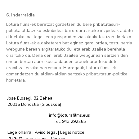
6. Indarraldia
Lotura films-ek beretzat gordetzen du bere pribatutasun-
politika aldatzeko eskubidea, bai ordura arteko irizpideak aldatu
dituelako, bai lege- edo jurisprudentzia-aldaketak izan direlako.
Lotura films-ek aldaketaren bat eginez gero, ordea, testu berria
webgune berean argitaratuko du, eta erabiltzailea berehala
ohartuko da. Dena den, erabiltzailea webgunean sartzen den
unean bertan aurreikusita dauden arauek arautuko dute
erabiltzaileekiko harremana. Horregatik, Lotura films-ek
gomendatzen du aldian-aldian sartzeko pribatutasun-politika
horretara.
Jose Elosegi, 82 Behea
20015 Donostia (Gipuzkoa)
info@loturafilms.eus
Tel: 943 292255
Lege oharra
|
Aviso legal
|
Legal notice
2026 © Lotura Films |
Cookies