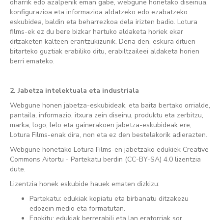
oharrik edo azalpenik eman gabe, webgune honetako diseinua,
konfigurazioa eta informazioa aldatzeko edo ezabatzeko
eskubidea, baldin eta beharrezkoa dela irizten badio. Lotura
films-ek ez du bere bizkar hartuko aldaketa horiek ekar
ditzaketen kalteen erantzukizunik. Dena den, eskura dituen
bitarteko guztiak erabiliko ditu, erabiltzaileei aldaketa horien
berri emateko.
2. Jabetza intelektuala eta industriala
Webgune honen jabetza-eskubideak, eta baita bertako orrialde,
pantaila, informazio, itxura zein diseinu, produktu eta zerbitzu,
marka, logo, lelo eta gainerakoen jabetza-eskubideak ere,
Lotura Films-enak dira, non eta ez den bestelakorik adierazten.
Webgune honetako Lotura Films-en jabetzako edukiek
Creative
Commons Aitortu - Partekatu berdin (CC-BY-SA) 4.0
lizentzia
dute.
Lizentzia honek eskubide hauek ematen dizkizu:
Partekatu: edukiak kopiatu eta birbanatu ditzakezu
edozein medio eta formatutan.
Egokitu: edukiak berrerabili eta lan eratorriak sor