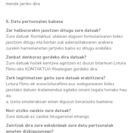
mende jarriko dira.
5. Datu pertsonalen babesa
Zer helbururekin jasotzen ditugu zure datuak?
Zure datuak ‘Kontaktua’ atalean dagoen formularioaren bidez
jasotzen ditugu eta bertan zuk adierazitakoaren arabera
zurekin harremanetan jartzeko baino ez ditugu erabiliko.
Zenbat denboraz gordeko dira datuak?
Zure datuak horiek kentzea agintzen ez duzun bitartean Lotura
Films-eko KONTAKTUA fitxategian gordeko dira.
Zerk legitimatzen gaitu zure datuak erabiltzera?
Lotura Films-ek www.loturafilms.eus webgunearen bidez
jasotako datuen tratamendua egiteko oinarri legala honako hau
da:
a. Izena ematerakoan eman diguzun berariazko baimena.
Nori utziko zaizkio zure datuak?
Zure datuak ez zaizkie hirugarrenei emango.
Zeintzuk dira zure eskubideak zure datu pertsonalak
ematen dizkiguzunean?