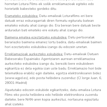
horretan Lotura Films-ek soilik erreklamazioak egiteko edo
horietatik babesteko gordeko ditu.
Eramateko eskubidea:
Datu-emaileak Loturafilms-eri bere
datuak erraz eskuragarriak diren formatu egituratu batean
emateko eskatu ahal izango dio. Era berean bere datuak beste
arduradun bati emateko ere eskatu ahal izango dio.
Baimena ematea ezeztatzeko eskubidea:
Datu pertsonalak
berariazko baimena emanez lortu badira, datu-emaileak baimen
hori ezeztatzeko eskubidea izango du edozein unetan.
Erreklamazioak aurkezteko eskubidea:
Datu-emaileak Datuen
Babeserako Espainiako Agentziaren aurrean erreklamazioa
aurkezteko eskubidea izango du, bereziki bere eskubideen
egikaritza ez dela egokia izan uste badu. Erreklamazio hori bide
telematikoa erabiliz egin daiteke, egoitza elektronikoaren bidez
(
www.agpd.es
), edo posta helbidera zuzenduz (C/ Jorge Juan, 6,
28001-Madrid)
Aipatutako edozein eskubide egikaritzeko, datu-emailea Lotura
Films-eko posta helbidera edo helbide elektronikora zuzendu
daiteke, bere NAN-aren kopia aurkeztuz, nortasuna egiaztatu
ahal izateko.