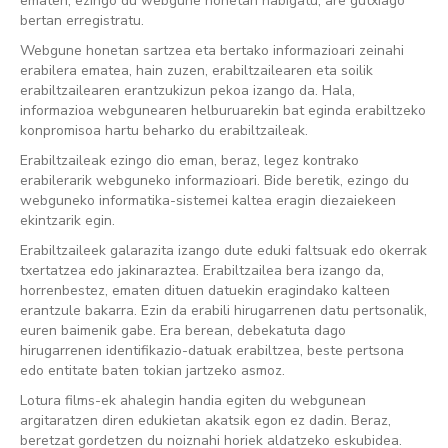
ematen, ezingo du webgune honetan nabigatu, are gutxiago
bertan erregistratu.
Webgune honetan sartzea eta bertako informazioari zeinahi
erabilera ematea, hain zuzen, erabiltzailearen eta soilik
erabiltzailearen erantzukizun pekoa izango da. Hala,
informazioa webgunearen helburuarekin bat eginda erabiltzeko
konpromisoa hartu beharko du erabiltzaileak.
Erabiltzaileak ezingo dio eman, beraz, legez kontrako
erabilerarik webguneko informazioari. Bide beretik, ezingo du
webguneko informatika-sistemei kaltea eragin diezaiekeen
ekintzarik egin.
Erabiltzaileek galarazita izango dute eduki faltsuak edo okerrak
txertatzea edo jakinaraztea. Erabiltzailea bera izango da,
horrenbestez, ematen dituen datuekin eragindako kalteen
erantzule bakarra. Ezin da erabili hirugarrenen datu pertsonalik,
euren baimenik gabe. Era berean, debekatuta dago
hirugarrenen identifikazio-datuak erabiltzea, beste pertsona
edo entitate baten tokian jartzeko asmoz.
Lotura films-ek ahalegin handia egiten du webgunean
argitaratzen diren edukietan akatsik egon ez dadin. Beraz,
beretzat gordetzen du noiznahi horiek aldatzeko eskubidea.