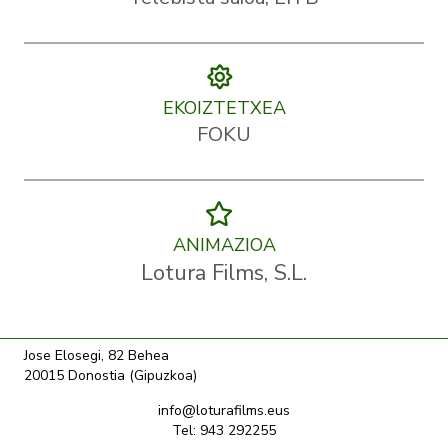
EKOIZTETXEA
FOKU
ANIMAZIOA
Lotura Films, S.L.
Jose Elosegi, 82 Behea
20015 Donostia (Gipuzkoa)
info@loturafilms.eus
Tel: 943 292255