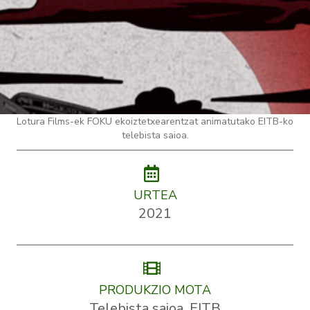
Lotura Films-ek FOKU ekoiztetxearentzat animatutako EITB-ko
telebista saioa.
URTEA
2021
PRODUKZIO MOTA
Telebista saioa, EITB