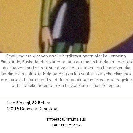
Emakume eta gizonen arteko berdintasunaren aldeko kanpaina.
Emakunde, Eusko Jaurlaritzaren organo autonomo bat da, eta bertatik
diseinatzen, bultzatzen, sustatzen, koordinatzen eta baloratzen dia
berdintasun politikak. Bide batez gizartea sentsibilizatzeko ekimenak
ere bertatik bideratzen dira. Beti ere berdintasun erreal eta eraginkor
bat bilatzeko helburuarekin Euskal Autonomo Erkidegoan.
Jose Elosegi, 82 Behea
20015 Donostia (Gipuzkoa)
info@loturafilms.eus
Tel: 943 292255