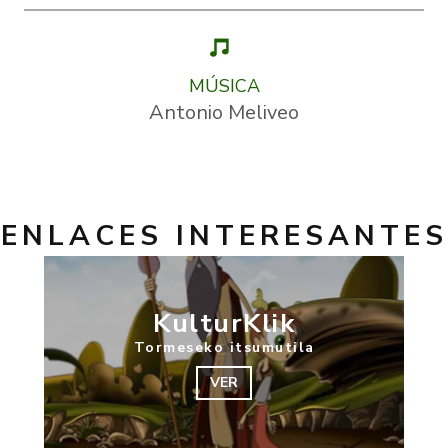
MÚSICA
Antonio Meliveo
ENLACES INTERESANTES
KulturKlik
Tormeseko itsumutila
VER