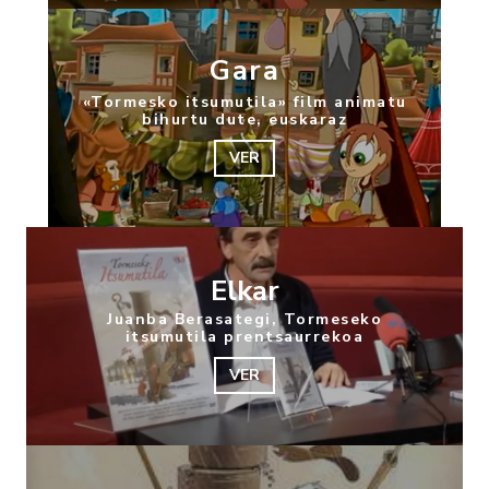
Gara
«Tormesko itsumutila» film animatu
bihurtu dute, euskaraz
VER
Elkar
Juanba Berasategi, Tormeseko
itsumutila prentsaurrekoa
VER