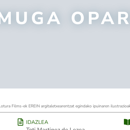
MUGA OPAR
Lotura Films-ek EREIN argitaletxearentzat egindako ipuinaren ilustrazioak
IDAZLEA
Toti Martinez de Lezea