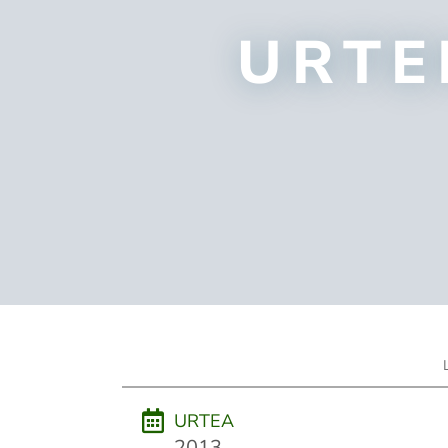
URTE
URTEA
2013