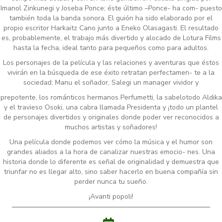
Imanol Zinkunegi y Joseba Ponce; éste último –Ponce- ha com- puesto
también toda la banda sonora. El guión ha sido elaborado por el
propio escritor Harkaitz Cano junto a Eneko Olasagasti. El resultado
es, probablemente, el trabajo más divertido y alocado de Lotura Films
hasta la fecha, ideal tanto para pequeños como para adultos.
Los personajes de la película y las relaciones y aventuras que éstos
vivirán en la búsqueda de ese éxito retratan perfectamen- te a la
sociedad: Manu el soñador, Salegi un manager vividor y
prepotente, los románticos hermanos Perfumetti, la sabelotodo Aldika
y el travieso Osoki, una cabra llamada Presidenta y ¡todo un plantel
de personajes divertidos y originales donde poder ver reconocidos a
muchos artistas y soñadores!
Una película donde podemos ver cómo la música y el humor son
grandes aliados a la hora de canalizar nuestras emocio- nes. Una
historia donde lo diferente es señal de originalidad y demuestra que
triunfar no es llegar alto, sino saber hacerlo en buena compañía sin
perder nunca tu sueño.
¡Avanti popoli!