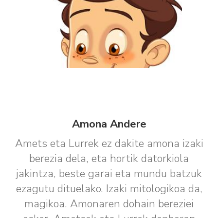
Amona Andere
Amets eta Lurrek ez dakite amona izaki
berezia dela, eta hortik datorkiola
jakintza, beste garai eta mundu batzuk
ezagutu dituelako. Izaki mitologikoa da,
magikoa. Amonaren dohain bereziei