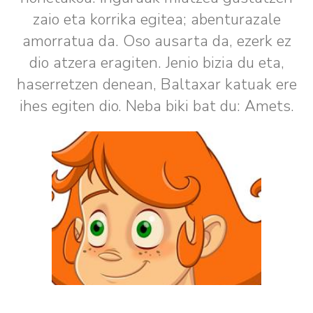
zaio eta korrika egitea; abenturazale
amorratua da. Oso ausarta da, ezerk ez
dio atzera eragiten. Jenio bizia du eta,
haserretzen denean, Baltaxar katuak ere
ihes egiten dio. Neba biki bat du: Amets.