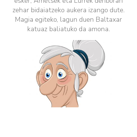
esker, Ametsek eta Lurrek denboran
zehar bidaiatzeko aukera izango dute.
Magia egiteko, lagun duen Baltaxar
katuaz baliatuko da amona.