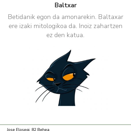
Baltxar
Betidanik egon da amonarekin. Baltaxar
ere izaki mitologikoa da. Inoiz zahartzen
ez den katua.
Jose Elosegi, 82 Behea