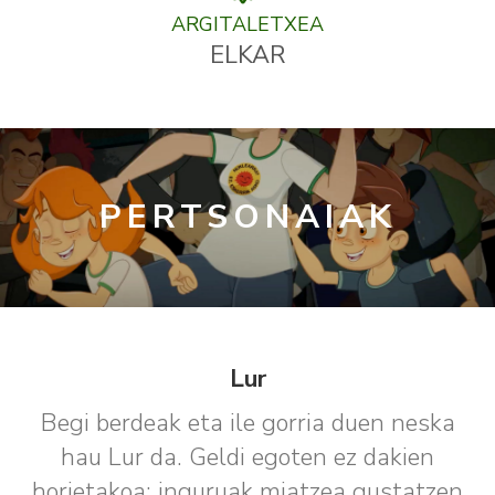
ARGITALETXEA
ELKAR
PERTSONAIAK
Lur
Begi berdeak eta ile gorria duen neska
hau Lur da. Geldi egoten ez dakien
horietakoa: inguruak miatzea gustatzen