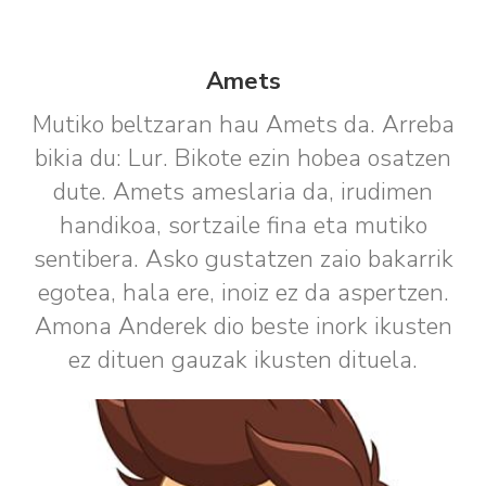
Amets
Mutiko beltzaran hau Amets da. Arreba
bikia du: Lur. Bikote ezin hobea osatzen
dute. Amets ameslaria da, irudimen
handikoa, sortzaile fina eta mutiko
sentibera. Asko gustatzen zaio bakarrik
egotea, hala ere, inoiz ez da aspertzen.
Amona Anderek dio beste inork ikusten
ez dituen gauzak ikusten dituela.