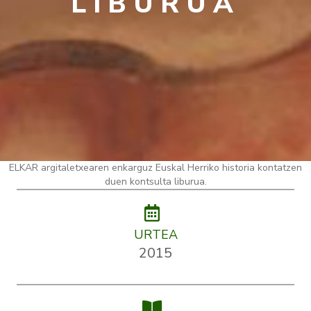
LIBURUA
ELKAR argitaletxearen enkarguz Euskal Herriko historia kontatzen
duen kontsulta liburua.
URTEA
2015